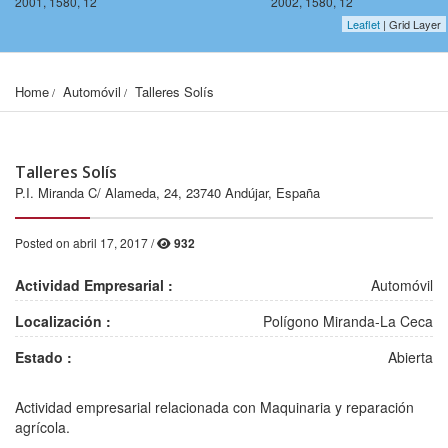
2001, 1580, 12
2002, 1580, 12
Leaflet
| Grid Layer
Home
Automóvil
Talleres Solís
Talleres Solís
P.I. Miranda C/ Alameda, 24, 23740 Andújar, España
Posted on abril 17, 2017 /
932
Actividad Empresarial :
Automóvil
Localización :
Polígono Miranda-La Ceca
Estado :
Abierta
2001, 1578, 12
2002, 1578, 12
Actividad empresarial relacionada con Maquinaria y reparación
agrícola.