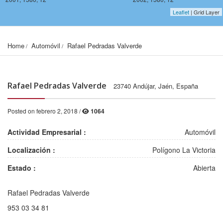
Leaflet
| Grid Layer
Home
Automóvil
Rafael Pedradas Valverde
Rafael Pedradas Valverde
23740 Andújar, Jaén, España
Posted on febrero 2, 2018 /
1064
Actividad Empresarial :
Automóvil
Localización :
Polígono La Victoria
Estado :
Abierta
Rafael Pedradas Valverde
2001, 1578, 12
2002, 1578, 12
953 03 34 81