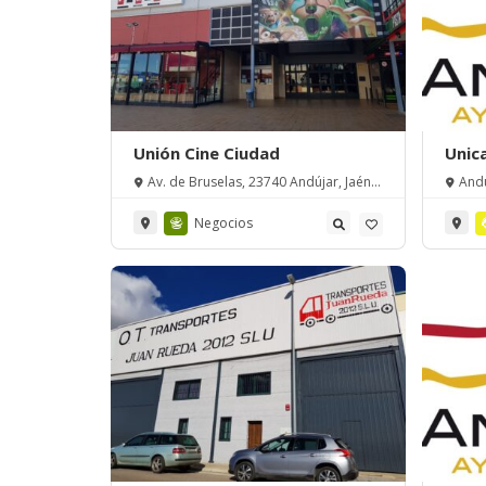
Unión Cine Ciudad
Unic
Av. de Bruselas, 23740 Andújar, Jaén,
Andú
España
Negocios