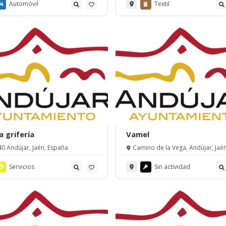
Automóvil
Textil
a grifería
Vamel
0 Andújar, Jaén, España
Camino de la Vega, Andújar, Jaén
España
Servicios
Sin actividad