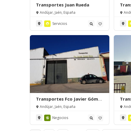
Transportes Juan Rueda
Tran
Andújar, Jaén, España
Andú
Servicios
Transportes Fco Javier Gómez
Tran
Mata
Andú
Andújar, Jaén, España
Andú
Negocios