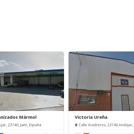
anizados Mármol
Victoria Ureña
jar, 23740, Jaén, España
Calle Aradreros, 23740 Andújar, 
España