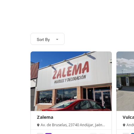
Sort By
Zalema
Vulc
Av. de Bruselas, 23740 Andújar, Jaén,
Andu
España