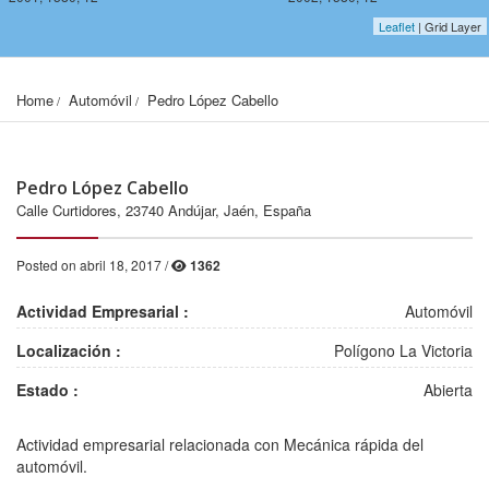
Leaflet
| Grid Layer
Home
Automóvil
Pedro López Cabello
Pedro López Cabello
Calle Curtidores, 23740 Andújar, Jaén, España
Posted on abril 18, 2017 /
1362
Actividad Empresarial :
Automóvil
Localización :
Polígono La Victoria
Estado :
Abierta
2001, 1578, 12
2002, 1578, 12
Actividad empresarial relacionada con Mecánica rápida del
automóvil.