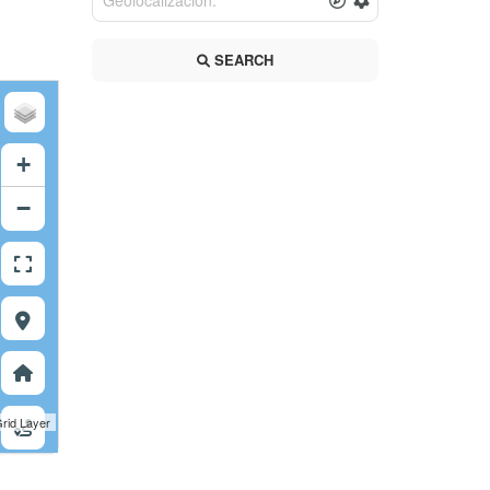
SEARCH
+
−
rid Layer