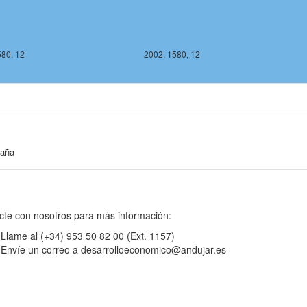
580, 12
2002, 1580, 12
paña
cte con nosotros para más información:
2002, 1578, 12
2003, 1578, 12
Llame al (+34) 953 50 82 00 (Ext. 1157)
Envíe un correo a desarrolloeconomico@andujar.es