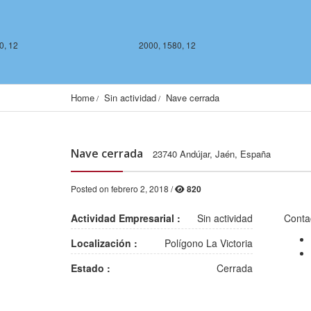
0, 12
2000, 1580, 12
Home
Sin actividad
Nave cerrada
Nave cerrada
23740 Andújar, Jaén, España
Posted on febrero 2, 2018 /
820
2000, 1578, 12
2001, 1578, 12
Actividad Empresarial :
Sin actividad
Conta
Localización :
Polígono La Victoria
Estado :
Cerrada