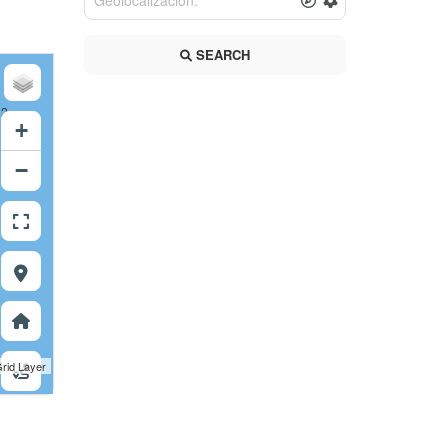
SEARCH
12
+
−
rid Layer
12