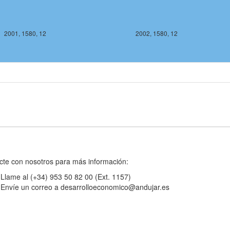
2001, 1580, 12
2002, 1580, 12
2002, 1578, 12
2003, 1578, 
cte con nosotros para más información:
Llame al (+34) 953 50 82 00 (Ext. 1157)
Envíe un correo a desarrolloeconomico@andujar.es