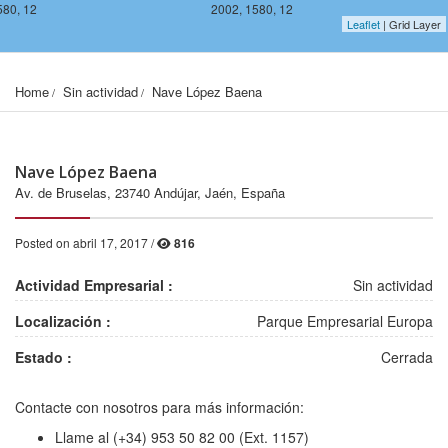
580, 12
2002, 1580, 12
Leaflet
| Grid Layer
Home
Sin actividad
Nave López Baena
Nave López Baena
Av. de Bruselas, 23740 Andújar, Jaén, España
Posted on abril 17, 2017 /
816
Actividad Empresarial :
Sin actividad
Localización :
Parque Empresarial Europa
Estado :
Cerrada
Contacte con nosotros para más información:
Llame al (+34) 953 50 82 00 (Ext. 1157)
578, 12
2002, 1578, 12