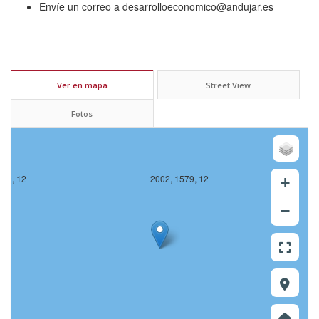
Envíe un correo a desarrolloeconomico@andujar.es
Ver en mapa
Street View
Fotos
579, 12
2002, 1579, 12
+
−