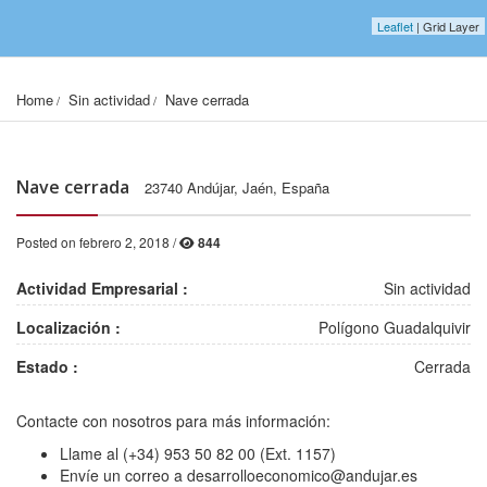
Leaflet
| Grid Layer
Home
Sin actividad
Nave cerrada
Nave cerrada
23740 Andújar, Jaén, España
Posted on febrero 2, 2018 /
844
Actividad Empresarial :
Sin actividad
Localización :
Polígono Guadalquivir
Estado :
Cerrada
Contacte con nosotros para más información:
2001, 1578, 12
2002, 1578, 12
Llame al (+34) 953 50 82 00 (Ext. 1157)
Envíe un correo a desarrolloeconomico@andujar.es