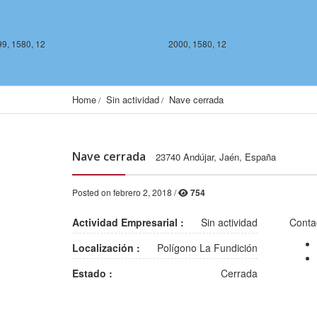
9, 1580, 12
2000, 1580, 12
Home
Sin actividad
Nave cerrada
Nave cerrada
23740 Andújar, Jaén, España
Posted on febrero 2, 2018 /
754
2000, 1578, 12
2001, 1578, 12
Actividad Empresarial :
Sin actividad
Conta
Localización :
Polígono La Fundición
Estado :
Cerrada