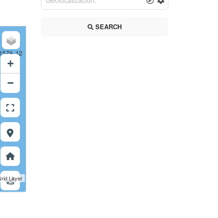
SEARCH
1579, 12
+
−
1580, 12
rid Layer