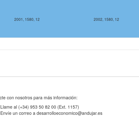
2001, 1580, 12
2002, 1580, 12
2002, 1578, 12
2003, 
cte con nosotros para más información:
Llame al (+34) 953 50 82 00 (Ext. 1157)
Envíe un correo a desarrolloeconomico@andujar.es