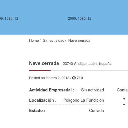
9, 1580, 12
2000, 1580, 12
Home
Sin actividad
Nave cerrada
Nave cerrada
23740 Andújar, Jaén, España
Posted on febrero 2, 2018 /
710
2000, 1578, 12
2001, 1578, 12
Actividad Empresarial :
Sin actividad
Conta
Localización :
Polígono La Fundición
Estado :
Cerrada