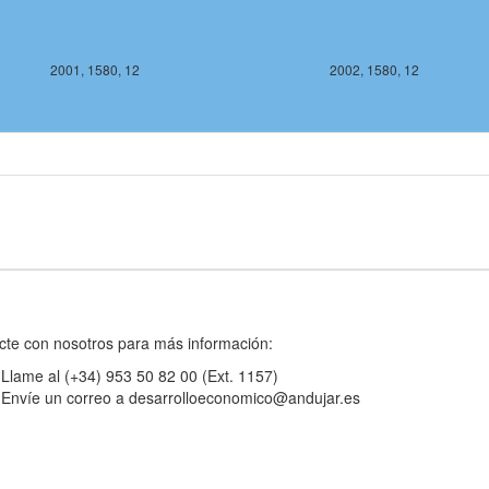
2001, 1580, 12
2002, 1580, 12
2002, 1578, 12
2003, 
cte con nosotros para más información:
Llame al (+34) 953 50 82 00 (Ext. 1157)
Envíe un correo a desarrolloeconomico@andujar.es