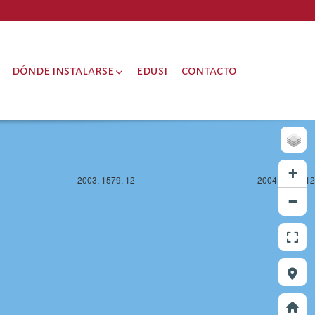
dónde instalarse
edusi
contacto
+
2003, 1579, 12
2004, 1579, 12
−