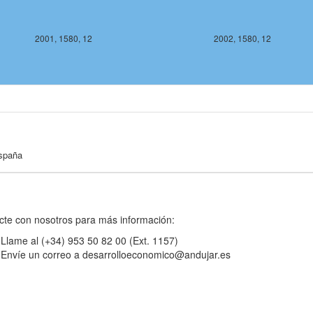
2001, 1580, 12
2002, 1580, 12
España
2002, 1578, 12
2003,
cte con nosotros para más información:
Llame al (+34) 953 50 82 00 (Ext. 1157)
Envíe un correo a desarrolloeconomico@andujar.es