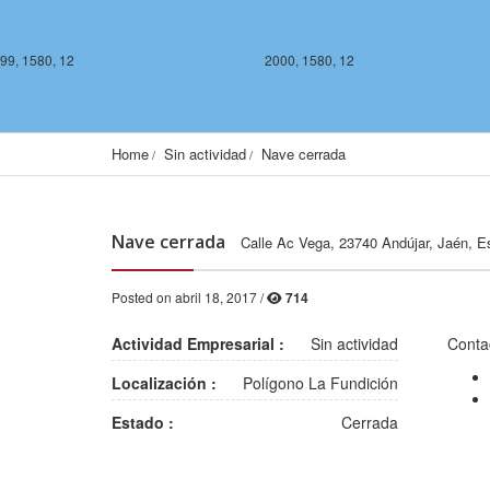
99, 1580, 12
2000, 1580, 12
Home
Sin actividad
Nave cerrada
Nave cerrada
Calle Ac Vega, 23740 Andújar, Jaén, 
Posted on abril 18, 2017 /
714
2000, 1578, 12
2001, 1578, 12
Actividad Empresarial :
Sin actividad
Conta
Localización :
Polígono La Fundición
Estado :
Cerrada