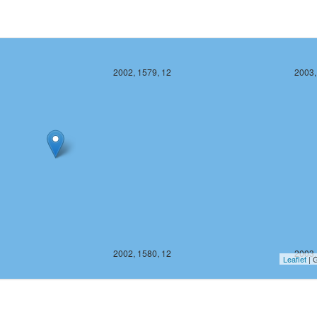
2002, 1579, 12
2003,
2002, 1580, 12
2003,
Leaflet
| G