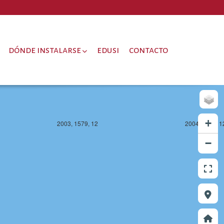
dónde instalarse
edusi
contacto
+
2003, 1579, 12
2004, 1579, 1
−