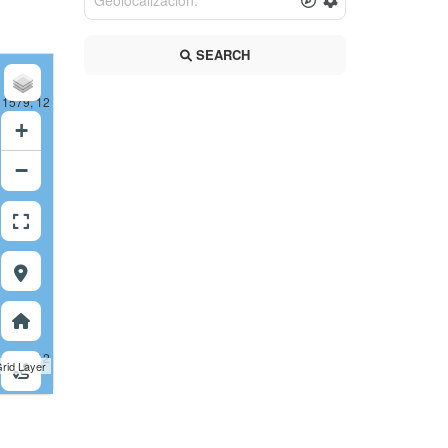
SEARCH
 1579, 12
+
−
 1580, 12
rid Layer