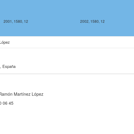
2001, 1580, 12
2002, 1580, 12
López
n, España
Ramón Martínez López
0 06 45
2002, 1578, 12
2003, 1578,