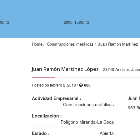
80, 12
2000, 1580, 12
Home
Construcciones metálicas
Juan Ramón Martínez 
Juan Ramón Martínez López
23740 Andújar, Jaé
Posted on febrero 2, 2018 /
888
Actividad Empresarial :
Juan 
Construcciones metálicas
953 5
2000, 1578, 12
2001, 1578, 12
Localización :
Polígono Miranda-La Ceca
Estado :
Abierta