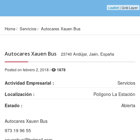
Leaflet
| Grid Layer
Home
Servicios
Autocares Xauen Bus
Autocares Xauen Bus
23740 Andújar, Jaén, España
Posted on febrero 2, 2018 /
1878
Actividad Empresarial :
Servicios
Localización :
Polígono La Estación
Estado :
Abierta
Autocares Xauen Bus
2001, 1578, 12
2002, 1578, 12
973 19 96 55
xauenbus@hotmail.com