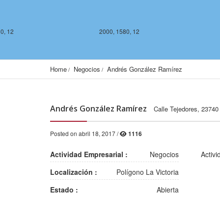
0, 12
2000, 1580, 12
Home
Negocios
Andrés González Ramírez
Andrés González Ramírez
Calle Tejedores, 23740
Posted on abril 18, 2017 /
1116
2000, 1578, 12
2001, 1578, 12
Actividad Empresarial :
Negocios
Activi
Localización :
Polígono La Victoria
Estado :
Abierta