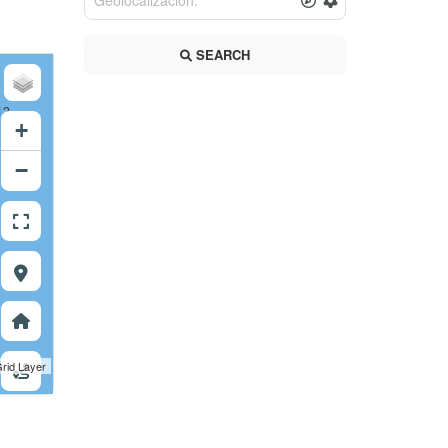
SEARCH
12
+
−
12
rid Layer