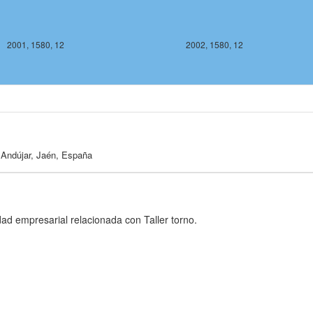
2001, 1580, 12
2002, 1580, 12
 Andújar, Jaén, España
2002, 1578, 12
2003, 1578, 
dad empresarial relacionada con Taller torno.