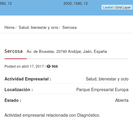
580, 12
2002, 1580, 12
Leaflet
| Grid Layer
Home
Salud, bienestar y ocio
Sercosa
Sercosa
Av. de Bruselas, 23740 Andújar, Jaén, España
Posted on abril 17, 2017 /
968
Actividad Empresarial :
Salud, bienestar y ocio
Localización :
Parque Empresarial Europa
Estado :
Abierta
578, 12
2002, 1578, 12
Actividad empresarial relacionada con Diagnóstico.