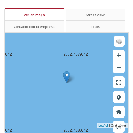
Ver en mapa
Street View
Contacto con la empresa
Fotos
579, 12
2002, 1579, 12
+
−
Leaflet
| Grid Layer
580, 12
2002, 1580, 12