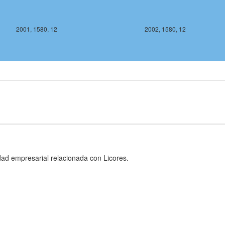
2001, 1580, 12
2002, 1580, 12
2002, 1578, 12
2003, 15
dad empresarial relacionada con Licores.