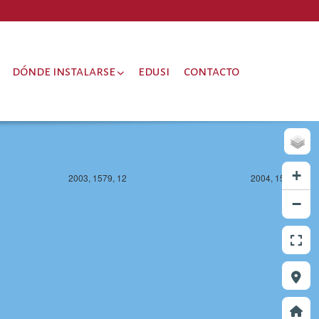
dónde instalarse
edusi
contacto
+
2003, 1579, 12
2004, 1579, 12
−