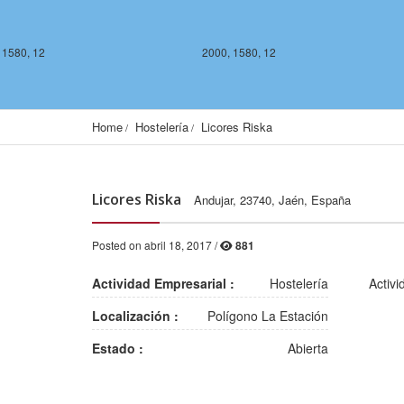
 1580, 12
2000, 1580, 12
Home
Hostelería
Licores Riska
Licores Riska
Andujar, 23740, Jaén, España
Posted on abril 18, 2017 /
881
2000, 1578, 12
2001, 1578, 12
Actividad Empresarial :
Hostelería
Activi
Localización :
Polígono La Estación
Estado :
Abierta