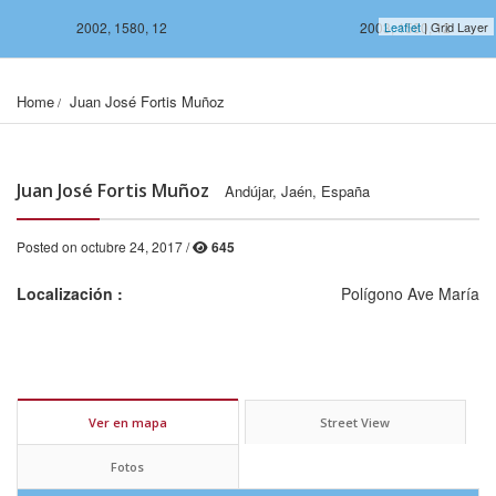
2002, 1580, 12
2003, 1580, 12
Leaflet
| Grid Layer
Home
Juan José Fortis Muñoz
Juan José Fortis Muñoz
Andújar, Jaén, España
Posted on octubre 24, 2017 /
645
Localización :
Polígono Ave María
2002, 1578, 12
2003, 1578, 12
Ver en mapa
Street View
Fotos