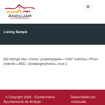
Listing Sample
Home
Listing Sample
[idx-listings city=»Irvine» propertytypes=»1030″ orderby=»Price»
orderdir=»ASC» showlargerphotos=»true»]
© Copyright 2024 - Excelentísimo
Desarrollado por
Ayuntamiento de Andújar -
m2estudio