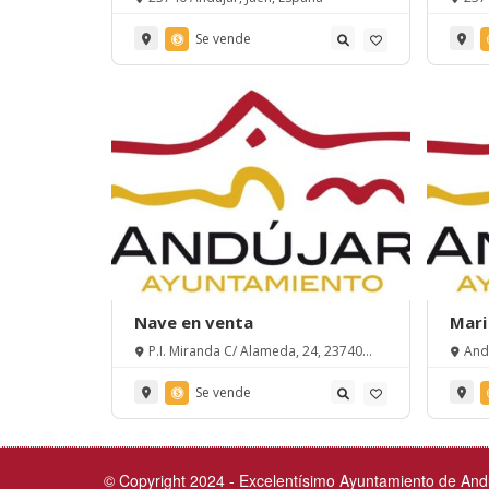
Se vende
Nave en venta
Mari
P.I. Miranda C/ Alameda, 24, 23740
And
Andújar, España
Se vende
© Copyright 2024 - Excelentísimo Ayuntamiento de Andú